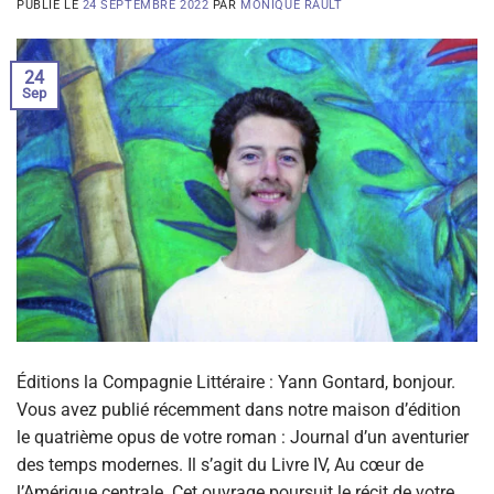
PUBLIÉ LE
24 SEPTEMBRE 2022
PAR
MONIQUE RAULT
24
Sep
Éditions la Compagnie Littéraire : Yann Gontard, bonjour.
Vous avez publié récemment dans notre maison d’édition
le quatrième opus de votre roman : Journal d’un aventurier
des temps modernes. Il s’agit du Livre IV, Au cœur de
l’Amérique centrale. Cet ouvrage poursuit le récit de votre