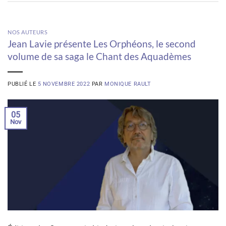
NOS AUTEURS
Jean Lavie présente Les Orphéons, le second
volume de sa saga le Chant des Aquadèmes
PUBLIÉ LE
5 NOVEMBRE 2022
PAR
MONIQUE RAULT
05
Nov