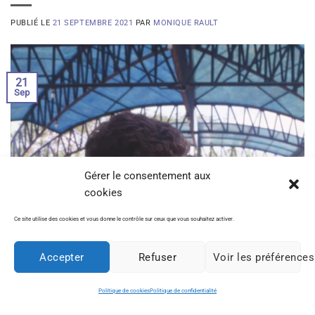
PUBLIÉ LE
21 SEPTEMBRE 2021
PAR
MONIQUE RAULT
21
Sep
Gérer le consentement aux
cookies
Ce site utilise des cookies et vous donne le contrôle sur ceux que vous souhaitez activer.
Accepter
Refuser
Voir les préférences
Politique de cookies
Politique de confidentialité