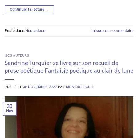
Continuer la lecture
→
Posté dans
Nos auteurs
Laissez un commentaire
NOS AUTEURS
Sandrine Turquier se livre sur son recueil de
prose poétique Fantaisie poétique au clair de lune
PUBLIÉ LE
30 NOVEMBRE 2022
PAR
MONIQUE RAULT
30
Nov