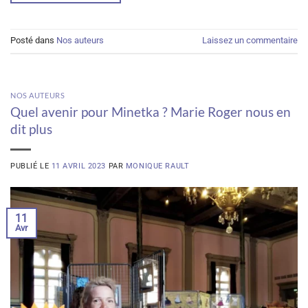
Posté dans
Nos auteurs
Laissez un commentaire
NOS AUTEURS
Quel avenir pour Minetka ? Marie Roger nous en
dit plus
PUBLIÉ LE
11 AVRIL 2023
PAR
MONIQUE RAULT
11
Avr