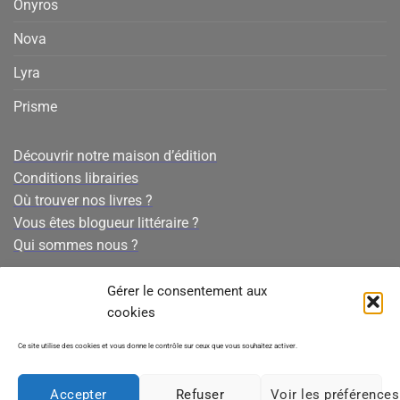
Onyros
Nova
Lyra
Prisme
Découvrir notre maison d’édition
Conditions librairies
Où trouver nos livres ?
Vous êtes blogueur littéraire ?
Qui sommes nous ?
Conditions générales de vente
Gérer le consentement aux
Mentions légales
cookies
Politique de confidentialité
Ce site utilise des cookies et vous donne le contrôle sur ceux que vous souhaitez activer.
Politique de cookies
Accepter
Refuser
Voir les préférences