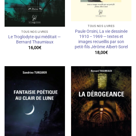
TOUS NOS LIVRES
Paule Orsini, La vie dessinée
TOUS NOS LIVRES
1910 – 1969 — textes et
Le Troglodyte qui méditait —
images recueillis par son
Bernard Thaumiaux
petit-fils Jérôme Albert-Sorel
16,00
€
18,00
€