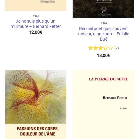
LYRA
Je ne suis plus qu’un
LYRA
murmure – Bernard Fetter
Recueil poétique, souvent
12,00
€
obscur, d’une ado – Eulalie
Bué
(2)
Note
3
18,00
€
sur 5