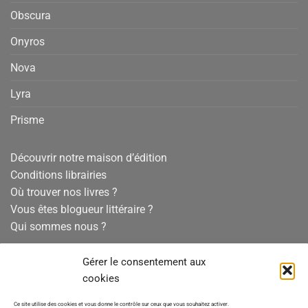
Obscura
Onyros
Nova
Lyra
Prisme
Découvrir notre maison d’édition
Conditions librairies
Où trouver nos livres ?
Vous êtes blogueur littéraire ?
Qui sommes nous ?
Conditions générales de vente
Gérer le consentement aux
Mentions légales
cookies
Politique de confidentialité
Ce site utilise des cookies et vous donne le contrôle sur ceux que vous souhaitez activer.