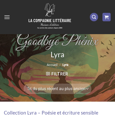
Passer
au
contenu
Lyra
Accueil
/
Lyra
FILTRER
Collection Lyra – Poésie et écriture sensible