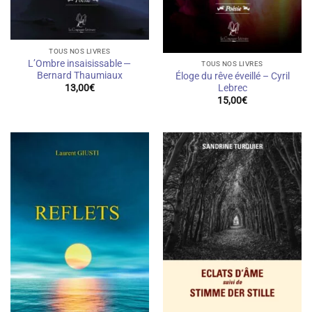
TOUS NOS LIVRES
L’Ombre insaisissable —
TOUS NOS LIVRES
Bernard Thaumiaux
Éloge du rêve éveillé – Cyril
Lebrec
13,00
€
15,00
€