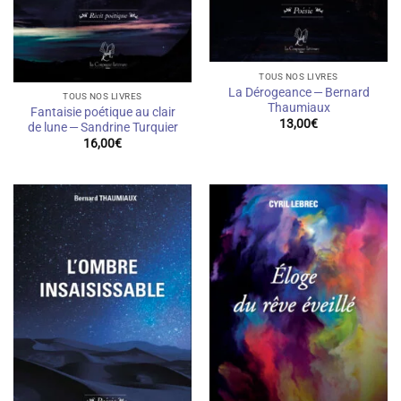
TOUS NOS LIVRES
La Dérogeance — Bernard
TOUS NOS LIVRES
Thaumiaux
Fantaisie poétique au clair
13,00
€
de lune — Sandrine Turquier
16,00
€