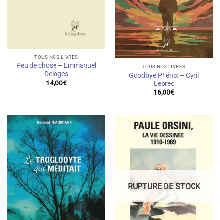
TOUS NOS LIVRES
Peu de chose — Emmanuel
TOUS NOS LIVRES
Deloges
Goodbye Phénix – Cyril
14,00
€
Lebrec
16,00
€
RUPTURE DE STOCK