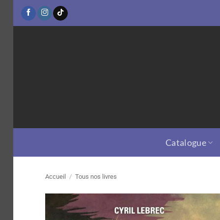
Passer
au
contenu
Catalogue
Accueil
/
Tous nos livres