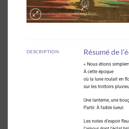
Résumé de l’é
DESCRIPTION
« Nous étions simple
À cette époque
où la lune roulait en f
sur les trottoirs pluvie
Une lanterne, une boug
Partir. À faible lueur.
Les notes d’espoir fle
l’amour dont l’éclat br