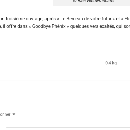
© Inès Nieuwmunster
son troisième ouvrage, après « Le Berceau de votre futur » et « Él
e, il offre dans « Goodbye Phénix » quelques vers exaltés, qui 
0,4 kg
bonner