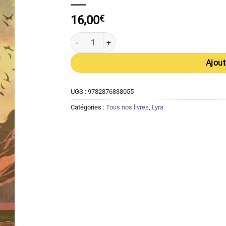
16,00
€
quantité de Goodbye Phénix – Cyril Lebrec
Ajout
UGS :
9782876838055
Catégories :
Tous nos livres
,
Lyra