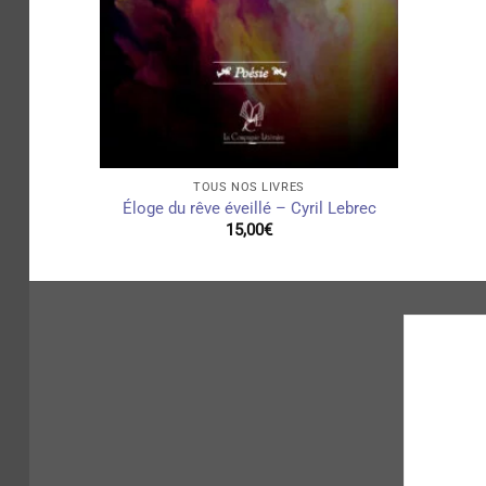
+
TOUS NOS LIVRES
Éloge du rêve éveillé – Cyril Lebrec
15,00
€