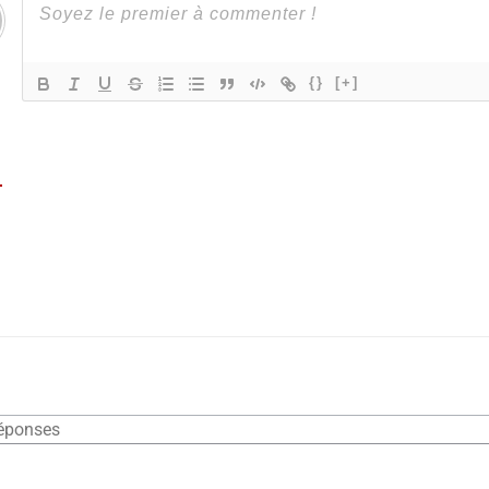
{}
[+]