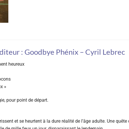
diteur : Goodbye Phénix – Cyril Lebrec
ment heureux
locons
ux »
ie, pour point de départ.
urissent et se heurtent à la dure réalité de l’âge adulte. Une qu
ille de mille feux un jour, disparaissant le lendemain.