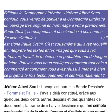
Éditions la Compagnie Littéraire : Jérôme Albert-Sorel,
bonjour. Vous venez de publier à la Compagnie Littéraire
un ouvrage très original en hommage à votre grand-mère,
Paule Orsini, chroniqueuse et dessinatrice à ses heures.
Ce livre s’intitule «
Paule, la vie dessinée, 1910 – 1969
» ; il
est signé Paule Orsini. C’est vous-même qui avez recueilli
et interprété les textes et les images que vous avez
retrouvés, travail de recherche et probablement de longue
haleine. Pouvez-vous nous expliquer comment tout cela a
commencé et comment vous avez réussi à mener à bien
ce projet, à la fois techniquement et sentimentalement ?
Jérôme Albert-Sorel :
Lorsqu’est parue la Bande Dessinée
«
Pomme et Paille
», j’avais déjà constitué, grâce aux
quelques deux cents autres dessins et des quantités de
documents, la trame de « La vie dessinée » qui
me semble
représentative de la vie de femme et d’artiste de ma grand-