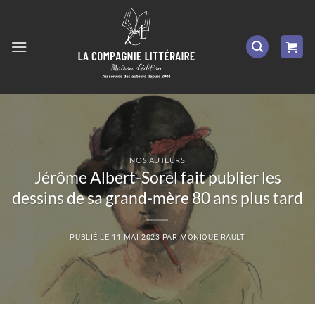
Passer
au
contenu
NOS AUTEURS
Jérôme Albert-Sorel fait publier les
dessins de sa grand-mère 80 ans plus tard
PUBLIÉ LE
11 MAI 2023
PAR
MONIQUE RAULT