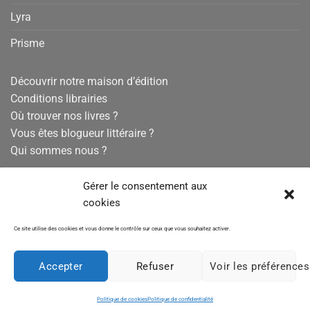
Lyra
Prisme
Découvrir notre maison d’édition
Conditions librairies
Où trouver nos livres ?
Vous êtes blogueur littéraire ?
Qui sommes nous ?
Conditions générales de vente
Gérer le consentement aux
Mentions légales
cookies
Politique de confidentialité
Ce site utilise des cookies et vous donne le contrôle sur ceux que vous souhaitez activer.
Politique de cookies
Accepter
Refuser
Voir les préférences
© La Compagnie Littéraire 2004-2026 –SAS au capital de 5
Politique de cookies
Politique de confidentialité
000 euros – 452 970 858 RCS PARIS – TVA: FR10452970858