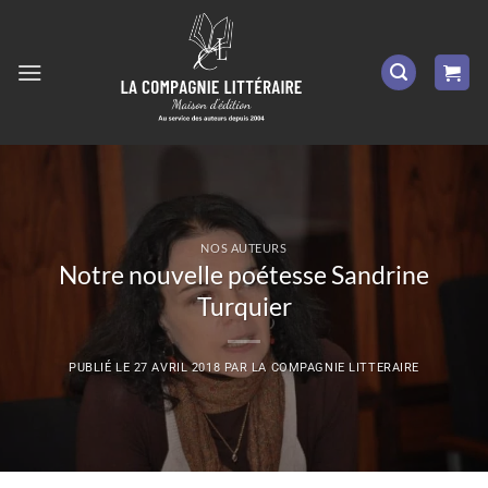
Passer
au
contenu
NOS AUTEURS
Notre nouvelle poétesse Sandrine
Turquier
PUBLIÉ LE
27 AVRIL 2018
PAR
LA COMPAGNIE LITTERAIRE