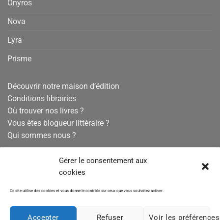
Onyros
Nova
Lyra
Prisme
Découvrir notre maison d’édition
Conditions librairies
Où trouver nos livres ?
Vous êtes blogueur littéraire ?
Qui sommes nous ?
Conditions générales de vente
Gérer le consentement aux
Mentions légales
cookies
Politique de confidentialité
Ce site utilise des cookies et vous donne le contrôle sur ceux que vous souhaitez activer.
Politique de cookies
Accepter
Refuser
Voir les préférences