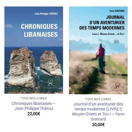
TOUS NOS LIVRES
TOUS NOS LIVRES
Chroniques libanaises —
Journal d’un aventurier des
Jean Philippe Thénoz
temps modernes (LIVRE I)
22,00
€
Moyen-Orient et Toc ! — Yann
Gontard
20,00
€