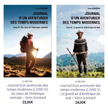
AURORA
AURORA
Journal d’un aventurier des
Journal d’un aventurier des
temps modernes (LIVRE IV)
temps modernes (LIVRE V)
Au cœur de l’Amérique
Le grand air d’Amérique du
centrale — Yann Gontard
sud — Yann Gontard
22,00
€
24,00
€