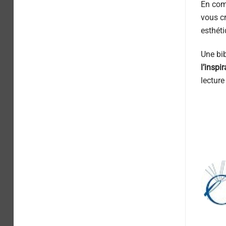
En comb
vous cr
esthéti
Une bib
l’inspir
lecture