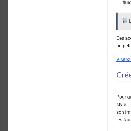
flui
L
Ces acc
un peti
Visitez
Crée
Pour qu
style. 
son im
les fau