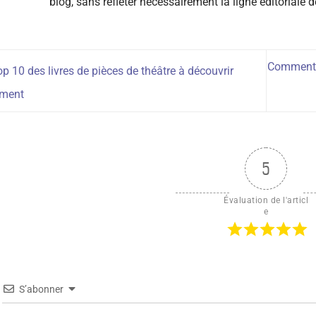
blog, sans refléter nécessairement la ligne éditoriale 
Comment p
p 10 des livres de pièces de théâtre à découvrir
ument
5
Évaluation de l'articl
e
S’abonner