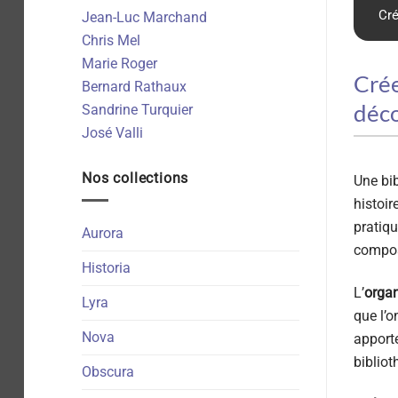
Cré
Jean-Luc Marchand
Chris Mel
Marie Roger
Crée
Bernard Rathaux
déco
Sandrine Turquier
José Valli
Nos collections
Une bib
histoir
pratiqu
Aurora
compos
Historia
L’
organ
Lyra
que l’o
Nova
apporte
bibliot
Obscura