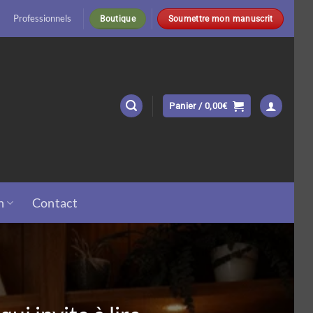
Professionnels
Boutique
Soumettre mon manuscrit
Panier /
0,00
€
n
Contact