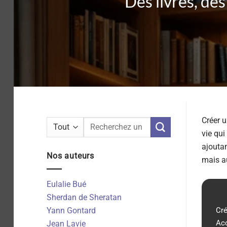
Des livres, des
Créer u
Recherche
vie qui
pour :
ajouta
Nos auteurs
mais au
Eulalie Bué
Sherdan de Sheratan
Yann Gontard
Cré
Acc
Jean Lavie