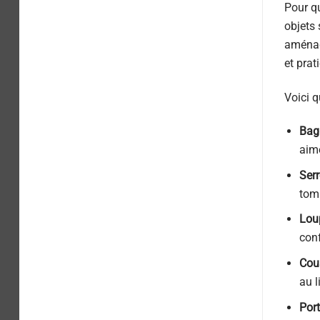
Pour qu
objets 
aménagé
et prati
Voici 
Bag
aime
Serr
tom
Lou
conf
Cous
au li
Port