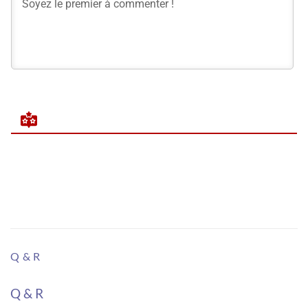
Q & R
Q & R