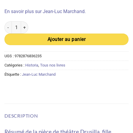
En savoir plus sur Jean-Luc Marchand.
quantité de Drusilla fille d'Agrippa Ier - Jean-Luc Marchand (Théât
Ajouter au panier
UGS :
9782876836235
Catégories :
Historia
,
Tous nos livres
Étiquette :
Jean-Luc Marchand
DESCRIPTION
Résumé de la pièce de théâtre Drusilla, fille