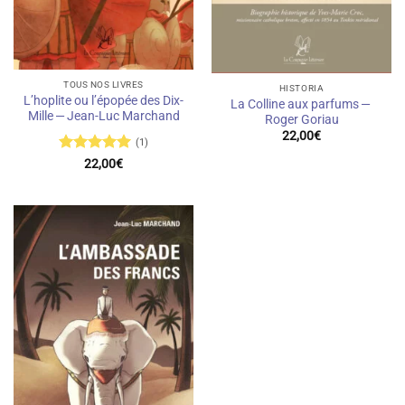
TOUS NOS LIVRES
HISTORIA
L’hoplite ou l’épopée des Dix-
La Colline aux parfums —
Mille — Jean-Luc Marchand
Roger Goriau
22,00
€
(1)
Note
5
sur
22,00
€
5