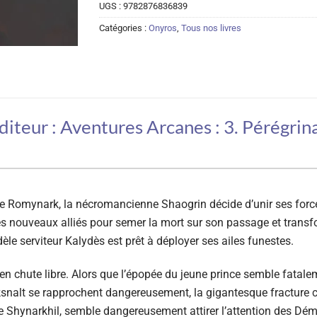
UGS :
9782876836839
Catégories :
Onyros
,
Tous nos livres
iteur : Aventures Arcanes : 3. Pérégrina
de Romynark, la nécromancienne Shaogrin décide d’unir ses forces
es nouveaux alliés pour semer la mort sur son passage et trans
dèle serviteur Kalydès est prêt à déployer ses ailes funestes.
st en chute libre. Alors que l’épopée du jeune prince semble fata
nalt se rapprochent dangereusement, la gigantesque fracture con
 Shynarkhil, semble dangereusement attirer l’attention des Dém