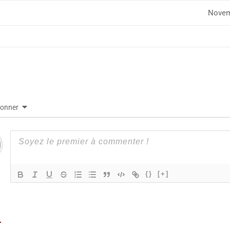
Novem
bonner
{}
[+]