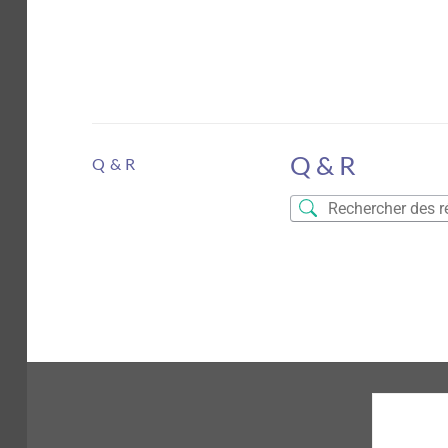
Q & R
Q & R