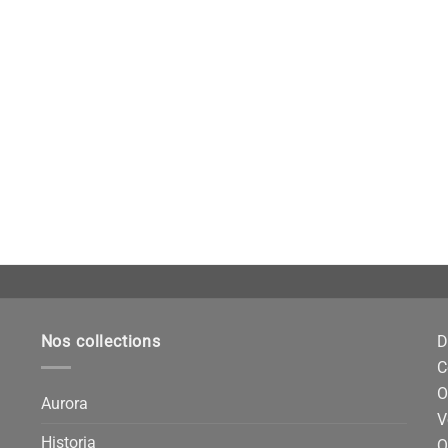
Nos collections
D
C
O
Aurora
V
Historia
Q