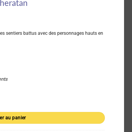
Sheratan
es sentiers battus avec des personnages hauts en
ents
ons sur la Route de Pertevue - Sherdan de Sheratan
er au panier