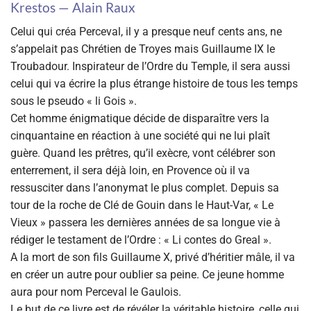
Krestos — Alain Raux
Celui qui créa Perceval, il y a presque neuf cents ans, ne
s’appelait pas Chrétien de Troyes mais Guillaume IX le
Troubadour. Inspirateur de l’Ordre du Temple, il sera aussi
celui qui va écrire la plus étrange histoire de tous les temps
sous le pseudo « li Gois ».
Cet homme énigmatique décide de disparaître vers la
cinquantaine en réaction à une société qui ne lui plaît
guère. Quand les prêtres, qu’il exècre, vont célébrer son
enterrement, il sera déjà loin, en Provence où il va
ressusciter dans l’anonymat le plus complet. Depuis sa
tour de la roche de Clé de Gouin dans le Haut-Var, « Le
Vieux » passera les dernières années de sa longue vie à
rédiger le testament de l’Ordre : « Li contes do Greal ».
A la mort de son fils Guillaume X, privé d’héritier mâle, il va
en créer un autre pour oublier sa peine. Ce jeune homme
aura pour nom Perceval le Gaulois.
Le but de ce livre est de révéler la véritable histoire, celle qui