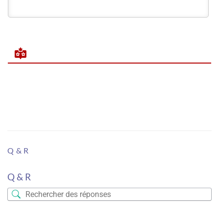
Q & R
Q & R