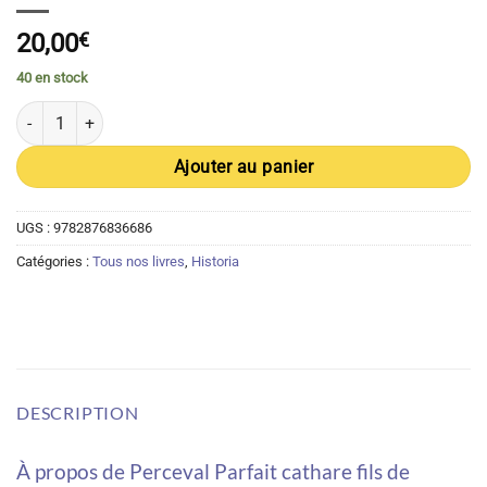
20,00
€
40 en stock
quantité de Perceval Parfait cathare fils de Krestos - Alain Raux
Ajouter au panier
UGS :
9782876836686
Catégories :
Tous nos livres
,
Historia
DESCRIPTION
À propos de Perceval Parfait cathare fils de