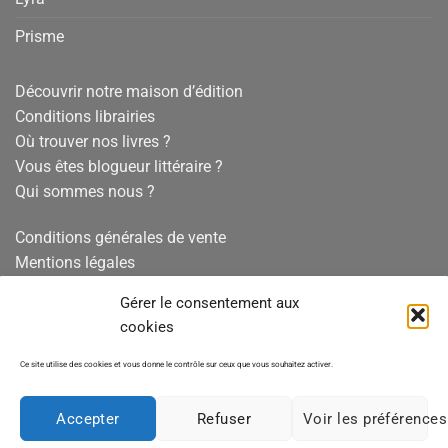
Prisme
Découvrir notre maison d’édition
Conditions librairies
Où trouver nos livres ?
Vous êtes blogueur littéraire ?
Qui sommes nous ?
Conditions générales de vente
Mentions légales
Politique de confidentialité
Gérer le consentement aux
Politique de cookies
cookies
Ce site utilise des cookies et vous donne le contrôle sur ceux que vous souhaitez activer.
© La Compagnie Littéraire 2004-2026 –SAS au capital de 5
000 euros – 452 970 858 RCS PARIS – TVA: FR10452970858
Accepter
Refuser
Voir les préférences