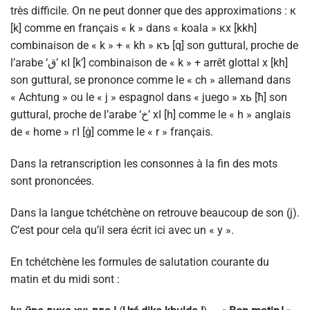
très difficile. On ne peut donner que des approximations : к
[k] comme en français « k » dans « koala » кх [kkh]
combinaison de « k » + « kh » къ [q] son guttural, proche de
l’arabe ‘ق’ кI [k’] combinaison de « k » + arrêt glottal х [kh]
son guttural, se prononce comme le « ch » allemand dans
« Achtung » ou le « j » espagnol dans « juego » хь [ħ] son
guttural, proche de l’arabe ‘خ’ хI [h] comme le « h » anglais
de « home » гI [ġ] comme le « r » français.
Dans la retranscription les consonnes à la fin des mots
sont prononcées.
Dans la langue tchétchène on retrouve beaucoup de son (j).
C’est pour cela qu’il sera écrit ici avec un « y ».
En tchétchène les formules de salutation courante du
matin et du midi sont :