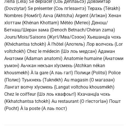
Лела (Léla) Se déplacer (Соь деплаьсэ) Довзийтар
(Dovziytar) Se présenter (Соь пгlезантэ) Терахь (Térakh)
Nombres (Номбгl) Ахча (Akhtcha) Argent (Агlжан) Хенан
хlоттам (Khénan Khottam) Météo (Метео) Денош/
Бетнаш/Шеран зама (Denoch Betnach/Chéran zama)
Jours/Mois/Saisons (Жугl/Мва/Сэзон) Хьешанцlа чохь
(Khéchantsa tchokh) À l’hôtel (Алотель) Лор волчохь (Lor
voltchokh) Chez le médecin (Шэ лоь медсан) Адаман
Анатоми (Adaman anatomi) Anatomie humaine (Анатоми
уьмэн) Аьчкан некъан хlусмехь (Atchkan nékan
khousmekh) À la gare (A лаь гагl) Полици (Politsi) Police
(Полис) Туькнехь (Tuknékh) Au magasin (О магазан)
Лангат волчу хlусмехь (Langat voltchou khousmékh)
Chez le coiffeur (Шэ лоь квафоьгl) Кхачанцlа чохь
(Kkhatchantsa tchokh) Au restaurant (О гlестогlан) Пошт
(Pocht) À la poste (A лаь пост)