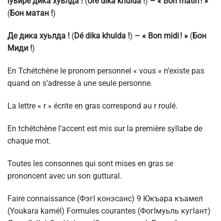
lуьйре дика хуьлда !
(
Uré dika khulda !
)
– « Bon matin
! »
(
Бон матан !
)
Де дика хуьлда !
(
Dé dika khulda !
)
– « Bon midi
! »
(
Бон
Миди !
)
En Tchétchène le pronom personnel « vous » n’existe pas
quand on s’adresse à une seule personne.
La lettre « r » écrite en gras correspond au r roulé.
En tchétchène l’accent est mis sur la première syllabe de
chaque mot.
Toutes les consonnes qui sont mises en gras se
prononcent avec un son guttural.
Faire connaissance (Фэгl конэсанс) 9 Юкъара къамел
(Youkara kamél) Formules courantes (Фогlмуьль кугlант)